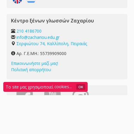
Κέντρο ξένων γλωσσών Ζαχαρίου
210 4186700
info@zachariou.edu.gr
Σερφιώτου 74, Καλλίπολη, Πειραιάς
Αρ. Γ.Ε.ΜΗ.: 55739909000
Επικοινωνήστε μαζί μας!
Πολιτική απορρήτου
Το site μας χρησιμοποιεί
cookies...
OK
Copyright © 2015-2026 zachariou.edu.gr. All Rights Reserved.