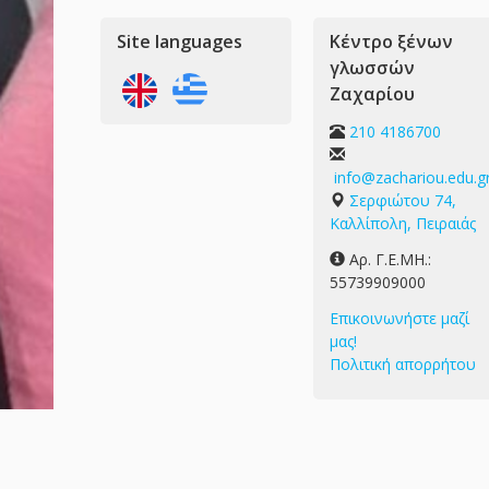
Site languages
Κέντρο ξένων
γλωσσών
Ζαχαρίου
210 4186700
info@zachariou.edu.g
Σερφιώτου 74,
Καλλίπολη, Πειραιάς
Αρ. Γ.Ε.ΜΗ.:
55739909000
Επικοινωνήστε μαζί
μας!
Πολιτική απορρήτου
Copyright © 2015-2026 zach