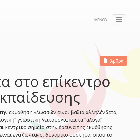
Toggle
navigati
Άρθρα
α στο επίκεντρο
εκπαίδευσης
στην εκμάθηση γλωσσών είναι βαθιά αλληλένδετα,
λογική" γνωστική λειτουργία και τα "άλογα"
αι κεντρικό σημείο στην έρευνα της εκμάθησης
είναι ένα ζωντανό, δυναμικό σύστημα, όπου το